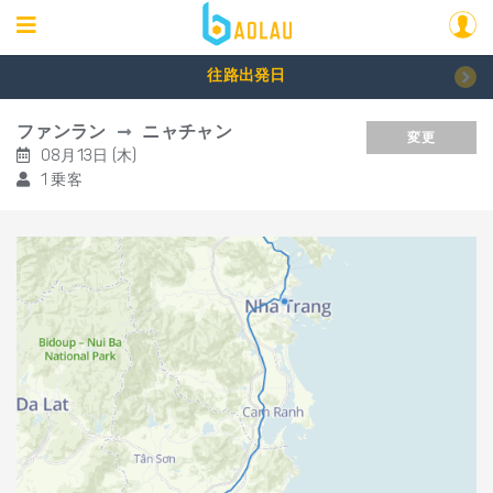
往路出発日
ファンラン
ニャチャン
変更
08月13日 (木)
1 乗客