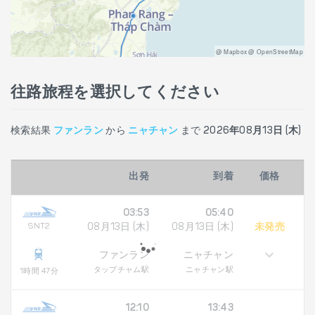
@ Mapbox @ OpenStreetMap
往路旅程を選択してください
検索結果
ファンラン
から
ニャチャン
まで
2026年08月13日 (木)
出発
到着
価格
03:53
05:40
SNT2
08月13日 (木)
08月13日 (木)
未発売
ファンラン
ニャチャン
タップチャム駅
ニャチャン駅
1時間 47分
12:10
13:43