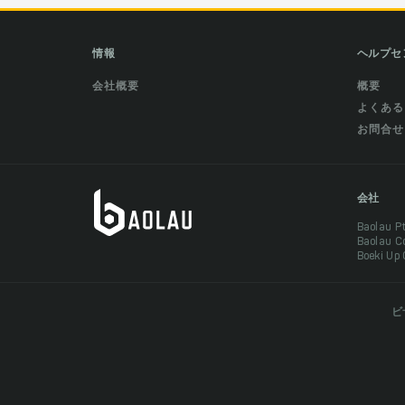
情報
ヘルプセ
会社概要
概要
よくある
お問合せ
会社
Baolau 
Baolau 
Boeki Up
ビ