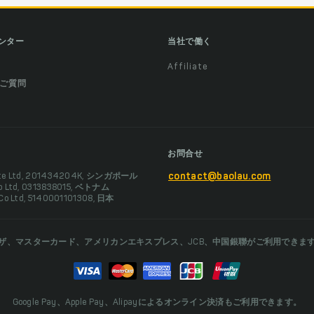
ンター
当社で働く
Affiliate
ご質問
お問合せ
Pte Ltd, 201434204K, シンガポール
contact@baolau.com
Co Ltd, 0313838015, ベトナム
 Co Ltd, 5140001101308, 日本
ザ、マスターカード、アメリカンエキスプレス、JCB、中国銀聯がご利用できま
Google Pay、Apple Pay、Alipayによるオンライン決済もご利用できます。