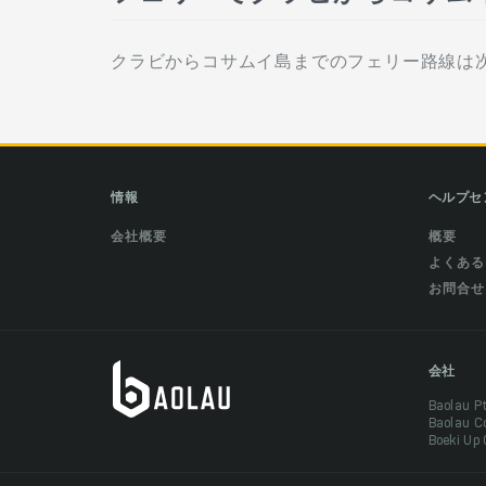
クラビからコサムイ島までのフェリー路線は次の会社が運
情報
ヘルプセ
会社概要
概要
よくある
お問合せ
会社
Baolau 
Baolau 
Boeki Up