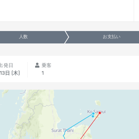
人数
お支払い
出発日
乗客
13日 (木)
1