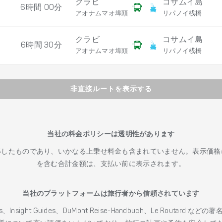
クラビ
コサムイ島
6時間 00分
アオナムマオ埠頭
リパノイ桟橋
クラビ
コサムイ島
6時間 30分
アオナムマオ埠頭
リパノイ桟橋
非直接ルートを表示する
当社の料金ポリシーは透明性があります
得したものであり、いかなる上乗せ料金も含まれていません。表示価格
を含む合計金額は、支払い前に表示されます。
当社のプラットフォームは旅行者から信頼されています
h Guides、Insight Guides、DuMont Reise-Handbuch、Le 