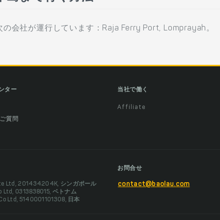
行しています：Raja Ferry Port, Lomprayah。
ンター
当社で働く
Affiliate
ご質問
お問合せ
Pte Ltd, 201434204K, シンガポール
contact@baolau.com
Co Ltd, 0313838015, ベトナム
 Co Ltd, 5140001101308, 日本