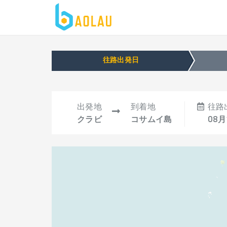
往路出発日
出発地
到着地
往路
クラビ
コサムイ島
08月