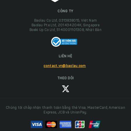
CÔNG TY
Baolau Co Ltd, 0313838015, Việt Nam
Baolau Pte Ltd, 201434204K, Singapore
Boeki Up Co Ltd, 5140001101308, Nhật Bản
LIÊN HỆ
contact.vn@baolau.com
THEO DÕI
Chúng tôi chấp nhận thanh toán bằng thẻ Visa, MasterCard, American
Express, JCB và UnionPay.