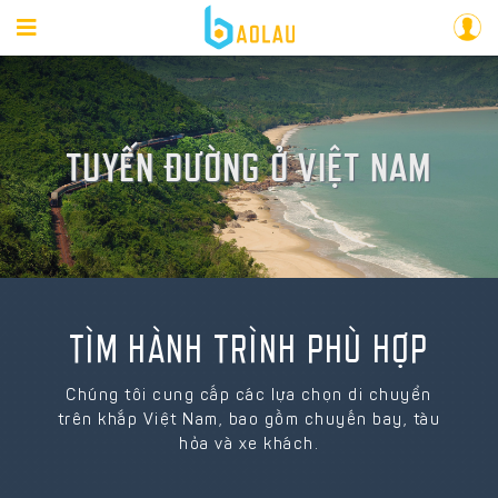
TUYẾN ĐƯỜNG Ở VIỆT NAM
TÌM HÀNH TRÌNH PHÙ HỢP
Chúng tôi cung cấp các lựa chọn di chuyển
trên khắp Việt Nam, bao gồm chuyến bay, tàu
hỏa và xe khách.