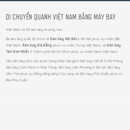
DI CHUYỂN QUANH VIỆT NAM BẰNG MÁY BAY
Việt Nam có 23 sân bay thương mại.
Ba sân bay quốc tế chính là
Sân bay Nội Bài
ở Hà Nội phục vụ miền Bắc
Việt Nam,
Sân bay Đà Nẵng
phục vụ miền Trung Việt Nam, và
Sân bay
Tân Sơn Nhất
ở Thành phố Hồ Chí Minh phục vụ miền Nam Việt Nam.
Các sân bay khu vực quan trọng khác bao gồm Sân bay Cát Bi ở Hải Phòng,
Sân bay Cam Ranh ở Nha Trang, Sân bay Liên Khương ở Đà Lạt, Sân bay
Cần Thơ phục vụ Đồng bằng sông Cửu Long và Sân bay Phú Quốc phục vụ
đảo Phú Quốc.