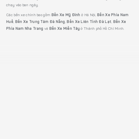
chạy vào ban ngày.
Các bến xe chính bao gồm
Bến Xe Mỹ Đình
ở Hà Nội,
Bến Xe Phía Nam
Huế
,
Bến Xe Trung Tâm Đà Nẵng
,
Bến Xe Liên Tỉnh Đà Lạt
,
Bến Xe
Phía Nam Nha Trang
và
Bến Xe Miền Tây
ở Thành phố Hồ Chí Minh.