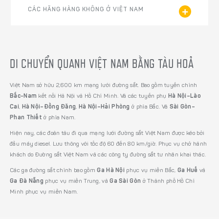
CÁC HÃNG HÀNG KHÔNG Ở VIỆT NAM
DI CHUYỂN QUANH VIỆT NAM BẰNG TÀU HOẢ
Việt Nam sở hữu 2,600 km mạng lưới đường sắt. Bao gồm tuyến chính
Bắc-Nam
kết nối Hà Nội và Hồ Chí Minh. Và các tuyến phụ
Hà Nội–Lào
Cai
,
Hà Nội–Đồng Đăng
,
Hà Nội–Hải Phòng
ở phía Bắc. Và
Sài Gòn–
Phan Thiết
ở phía Nam.
Hiện nay, các đoàn tàu đi qua mạng lưới đường sắt Việt Nam được kéo bởi
đầu máy diesel. Lưu thông với tốc độ 60 đến 80 km/giờ. Phục vụ chở hành
khách do Đường sắt Việt Nam và các công ty đường sắt tư nhân khai thác.
Các ga đường sắt chính bao gồm
Ga Hà Nội
phục vụ miền Bắc,
Ga Huế
và
Ga Đà Nẵng
phục vụ miền Trung, và
Ga Sài Gòn
ở Thành phố Hồ Chí
Minh phục vụ miền Nam.