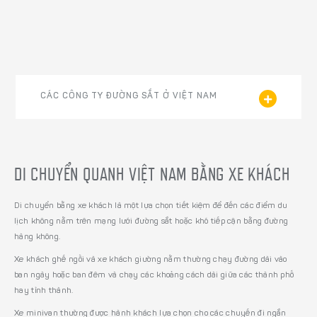
CÁC CÔNG TY ĐƯỜNG SẮT Ở VIỆT NAM
DI CHUYỂN QUANH VIỆT NAM BẰNG XE KHÁCH
Di chuyển bằng xe khách là một lựa chọn tiết kiệm để đến các điểm du
lịch không nằm trên mạng lưới đường sắt hoặc khó tiếp cận bằng đường
hàng không.
Xe khách ghế ngồi và xe khách giường nằm thường chạy đường dài vào
ban ngày hoặc ban đêm và chạy các khoảng cách dài giữa các thành phố
hay tỉnh thành.
Xe minivan thường được hành khách lựa chọn cho các chuyến đi ngắn